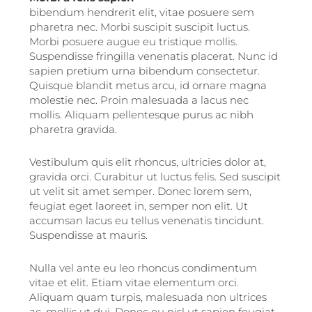
bibendum hendrerit elit, vitae posuere sem
pharetra nec. Morbi suscipit suscipit luctus.
Morbi posuere augue eu tristique mollis.
Suspendisse fringilla venenatis placerat. Nunc id
sapien pretium urna bibendum consectetur.
Quisque blandit metus arcu, id ornare magna
molestie nec. Proin malesuada a lacus nec
mollis. Aliquam pellentesque purus ac nibh
pharetra gravida.
Vestibulum quis elit rhoncus, ultricies dolor at,
gravida orci. Curabitur ut luctus felis. Sed suscipit
ut velit sit amet semper. Donec lorem sem,
feugiat eget laoreet in, semper non elit. Ut
accumsan lacus eu tellus venenatis tincidunt.
Suspendisse at mauris.
Nulla vel ante eu leo rhoncus condimentum
vitae et elit. Etiam vitae elementum orci.
Aliquam quam turpis, malesuada non ultrices
ac, mollis ut dui. Donec eu nisl ut sapien feugiat