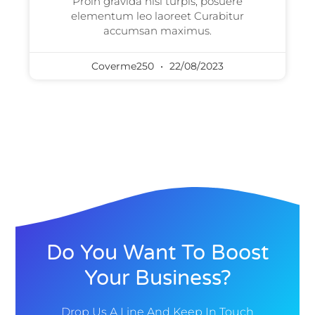
Proin gravida nisi turpis, posuere
elementum leo laoreet Curabitur
accumsan maximus.
Coverme250
22/08/2023
Do You Want To Boost
Your Business?
Drop Us A Line And Keep In Touch