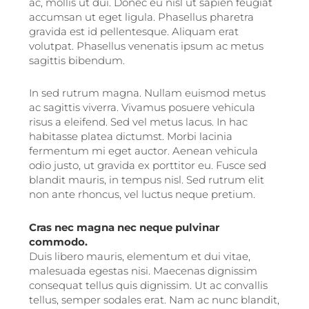
ac, mollis ut dui. Donec eu nisl ut sapien feugiat
accumsan ut eget ligula. Phasellus pharetra
gravida est id pellentesque. Aliquam erat
volutpat. Phasellus venenatis ipsum ac metus
sagittis bibendum.
In sed rutrum magna. Nullam euismod metus
ac sagittis viverra. Vivamus posuere vehicula
risus a eleifend. Sed vel metus lacus. In hac
habitasse platea dictumst. Morbi lacinia
fermentum mi eget auctor. Aenean vehicula
odio justo, ut gravida ex porttitor eu. Fusce sed
blandit mauris, in tempus nisl. Sed rutrum elit
non ante rhoncus, vel luctus neque pretium.
Cras nec magna nec neque pulvinar
commodo.
Duis libero mauris, elementum et dui vitae,
malesuada egestas nisi. Maecenas dignissim
consequat tellus quis dignissim. Ut ac convallis
tellus, semper sodales erat. Nam ac nunc blandit,